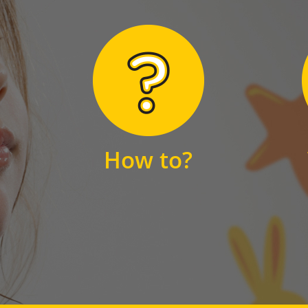
Hier finden Sie
unsere FAQs
How to?
FAQS