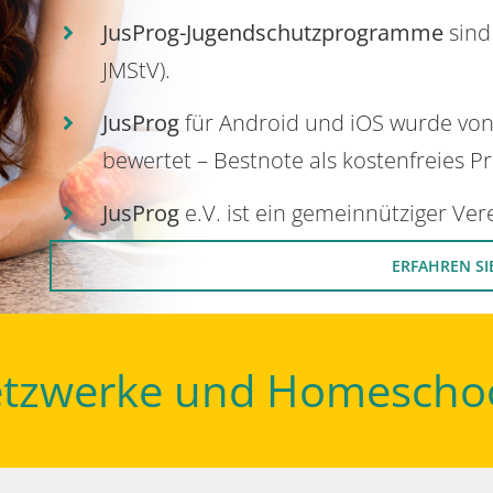
JusProg-Jugendschutzprogramme
sind
JMStV).
JusProg
für Android und iOS wurde vo
bewertet – Bestnote als kostenfreies P
JusProg
e.V. ist ein gemeinnütziger Ve
ERFAHREN SI
Netzwerke und Homescho