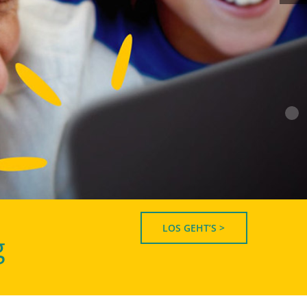
LOS GEHT’S >
g