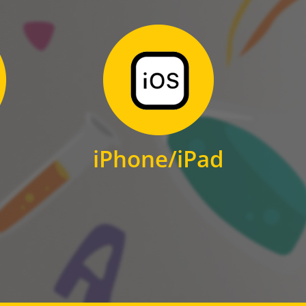
Zum Download
für iPhone und iPad
iPhone/iPad
IOS