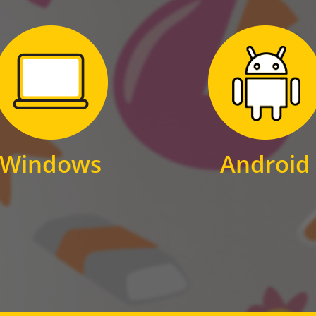
Zum Download
Zum Download
für Windows
für Android
Windows
Android
WINDOWS
ANDROID