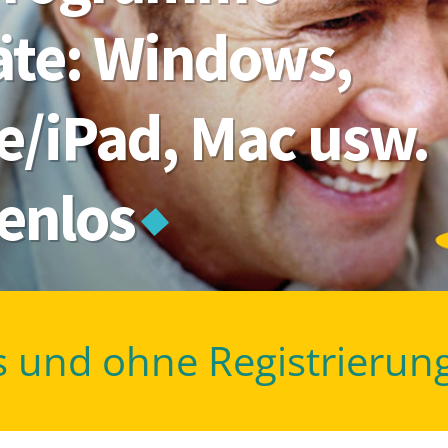
räte: Windows,
e/iPad, Mac usw.
tenlos
s und ohne Registrierun