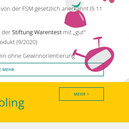
 von der FSM gesetzlich anerkannt (§ 11
n der
Stiftung Warentest
mit „gut“
rodukt (9/2020)
rein ohne Gewinnorientierung
E MEHR
MEHR >
oling