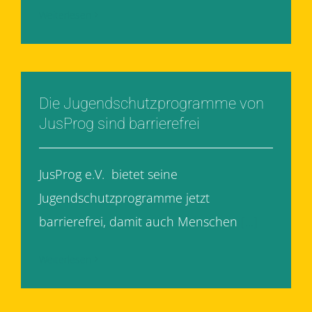
Weiterlesen
Die Jugendschutzprogramme von
JusProg sind barrierefrei
JusProg e.V. bietet seine
Jugendschutzprogramme jetzt
barrierefrei, damit auch Menschen
[...]
Weiterlesen