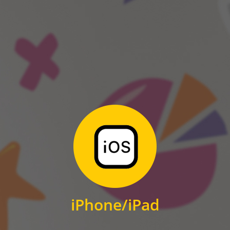
ANDROID
Zum Download
für iPhone und iPad
iPhone/iPad
IOS