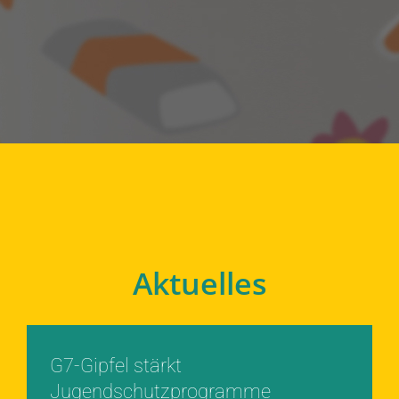
Aktuelles
G7-Gipfel stärkt
Jugendschutzprogramme