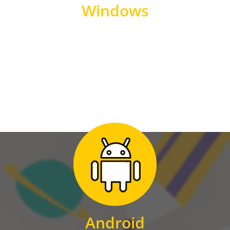
Windows
WINDOWS
Zum Download
für Android
Android