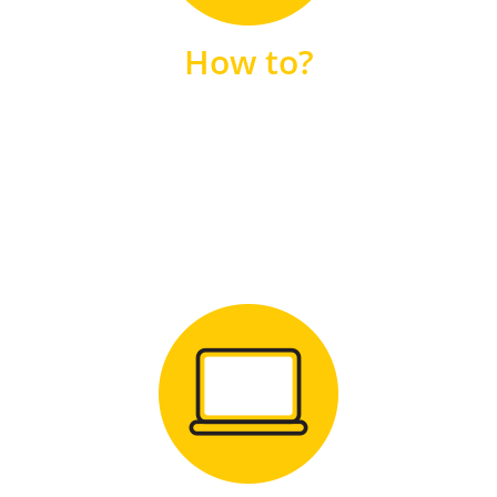
unsere FAQs
How to?
FAQS
Zum Download
für Windows