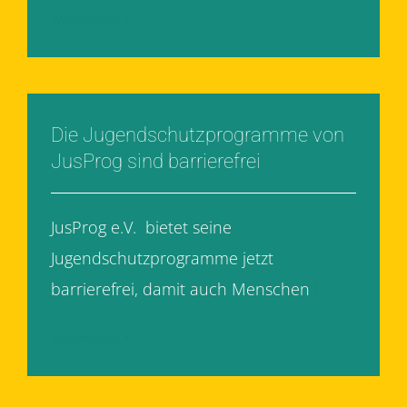
Weiterlesen
Die Jugendschutzprogramme von
JusProg sind barrierefrei
JusProg e.V. bietet seine
Jugendschutzprogramme jetzt
barrierefrei, damit auch Menschen
[...]
Weiterlesen