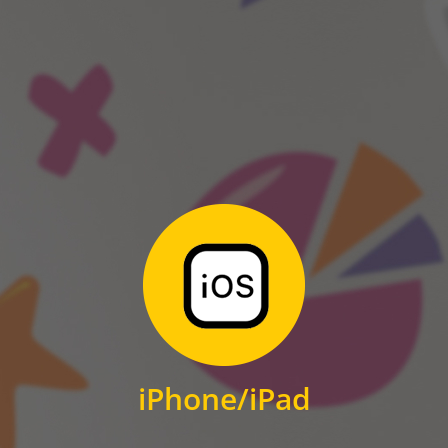
ANDROID
Zum Download
für iPhone und iPad
iPhone/iPad
IOS