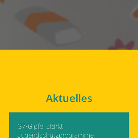
Aktuelles
G7-Gipfel stärkt
Jugendschutzprogramme