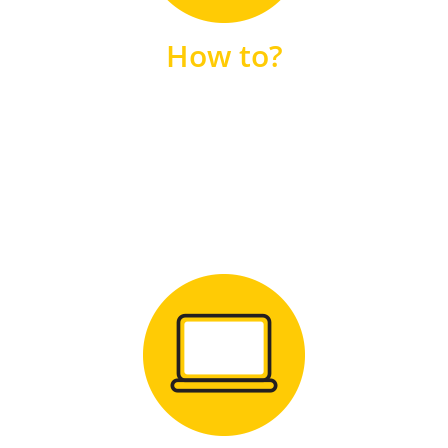
unsere FAQs
How to?
FAQS
Zum Download
für Windows