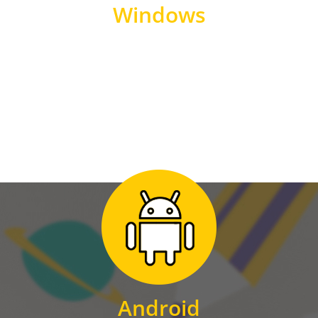
Windows
WINDOWS
Zum Download
für Android
Android