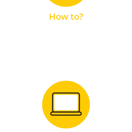
unsere FAQs
How to?
FAQS
Zum Download
für Windows