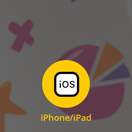
ANDROID
Zum Download
für iPhone und iPad
iPhone/iPad
IOS