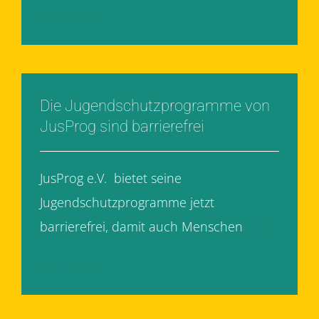
Weiterlesen
Die Jugendschutzprogramme von
JusProg sind barrierefrei
JusProg e.V. bietet seine
Jugendschutzprogramme jetzt
barrierefrei, damit auch Menschen
[...]
Weiterlesen