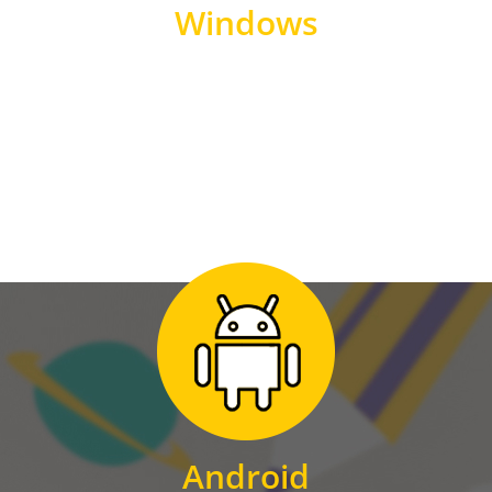
Windows
WINDOWS
Zum Download
für Android
Android