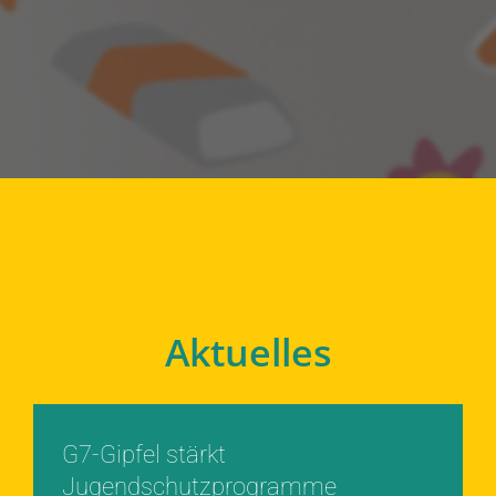
Aktuelles
G7-Gipfel stärkt
Jugendschutzprogramme