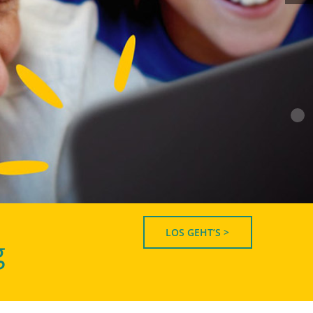
LOS GEHT’S >
g