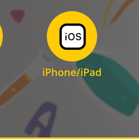
Zum Download
für iPhone und iPad
iPhone/iPad
IOS