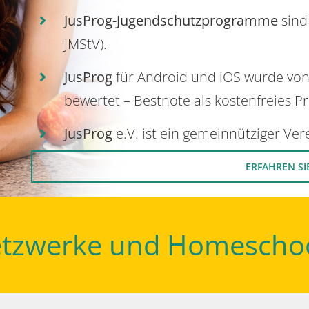
JusProg-Jugendschutzprogramme
sind
JMStV).
JusProg
für Android und iOS wurde vo
bewertet – Bestnote als kostenfreies P
JusProg
e.V. ist ein gemeinnütziger Ve
ERFAHREN SI
Netzwerke und Homescho