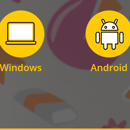
Zum Download
Zum Download
für Windows
für Android
Windows
Android
WINDOWS
ANDROID