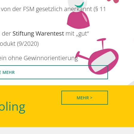
 von der FSM gesetzlich anerkannt (§ 11
n der
Stiftung Warentest
mit „gut“
rodukt (9/2020)
rein ohne Gewinnorientierung
E MEHR
MEHR >
oling