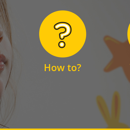
Hier finden Sie
unsere FAQs
How to?
FAQS