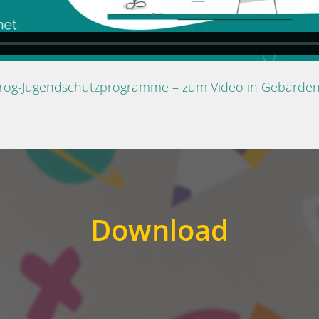
Prog-Jugendschutzprogramme – zum Video in Gebärde
Download