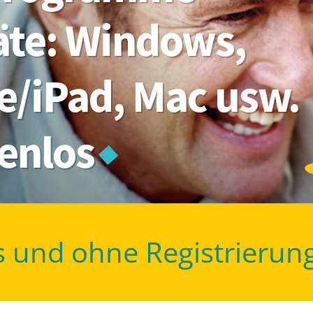
räte: Windows,
e/iPad, Mac usw.
tenlos
s und ohne Registrierun