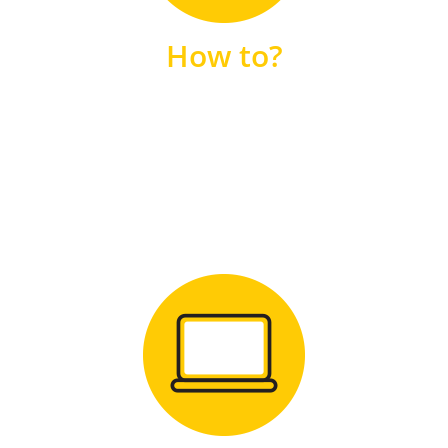
unsere FAQs
How to?
FAQS
Zum Download
für Windows