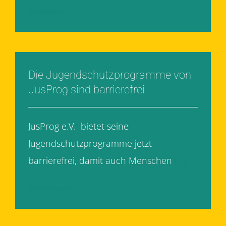
Weiterlesen
Die Jugendschutzprogramme von
JusProg sind barrierefrei
JusProg e.V. bietet seine
Jugendschutzprogramme jetzt
barrierefrei, damit auch Menschen
[...]
Weiterlesen