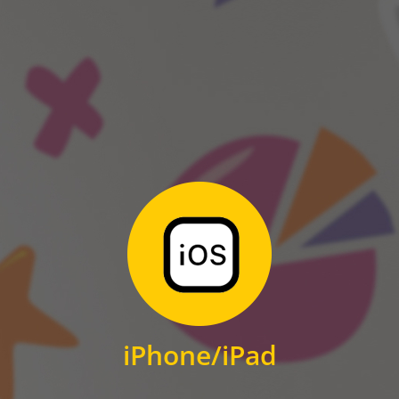
ANDROID
Zum Download
für iPhone und iPad
iPhone/iPad
IOS