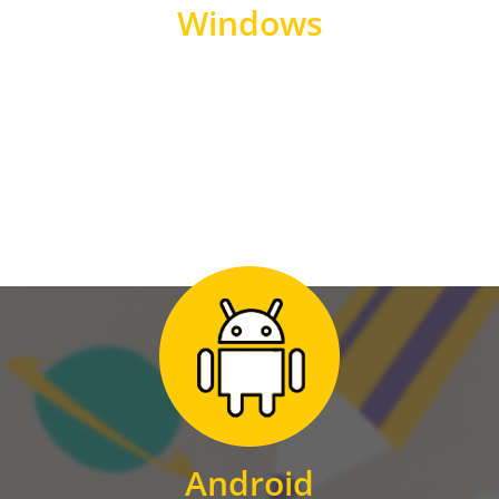
Windows
WINDOWS
Zum Download
für Android
Android