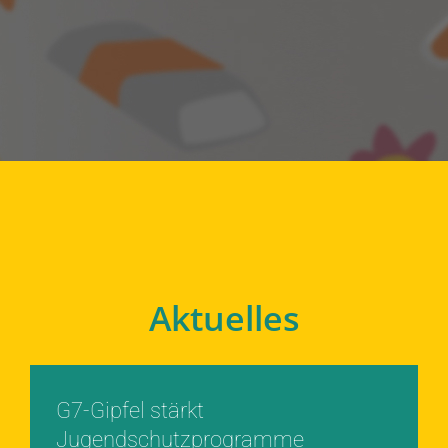
Aktuelles
G7-Gipfel stärkt
Jugendschutzprogramme