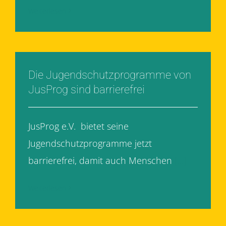
Weiterlesen
Die Jugendschutzprogramme von
JusProg sind barrierefrei
JusProg e.V. bietet seine
Jugendschutzprogramme jetzt
barrierefrei, damit auch Menschen
[...]
Weiterlesen