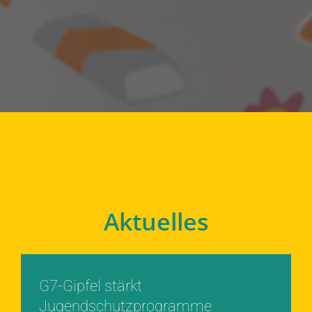
Aktuelles
G7-Gipfel stärkt
Jugendschutzprogramme