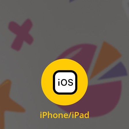
ANDROID
Zum Download
für iPhone und iPad
iPhone/iPad
IOS