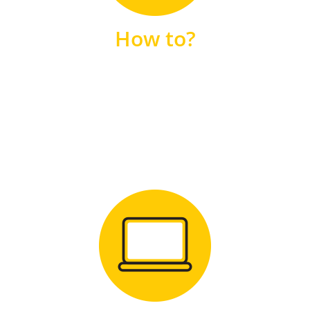
unsere FAQs
How to?
FAQS
Zum Download
für Windows