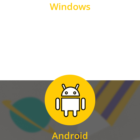
Windows
WINDOWS
Zum Download
für Android
Android