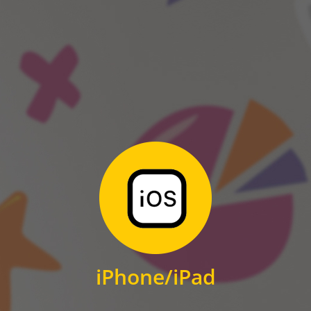
ANDROID
Zum Download
für iPhone und iPad
iPhone/iPad
IOS