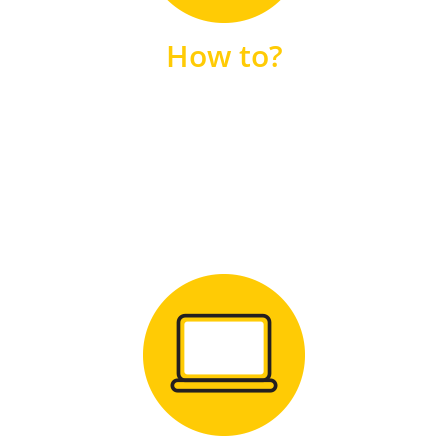
unsere FAQs
How to?
FAQS
Zum Download
für Windows