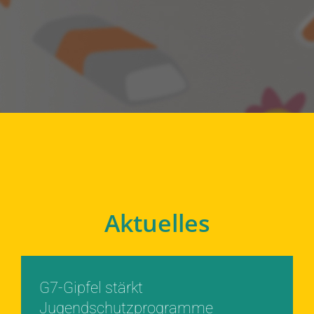
Aktuelles
G7-Gipfel stärkt
Jugendschutzprogramme