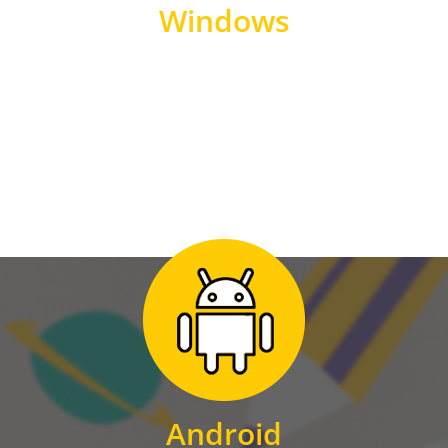
Windows
WINDOWS
Zum Download
für Android
Android