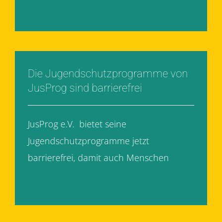
Weiterlesen
Die Jugendschutzprogramme von
JusProg sind barrierefrei
JusProg e.V. bietet seine
Jugendschutzprogramme jetzt
barrierefrei, damit auch Menschen
[...]
Weiterlesen