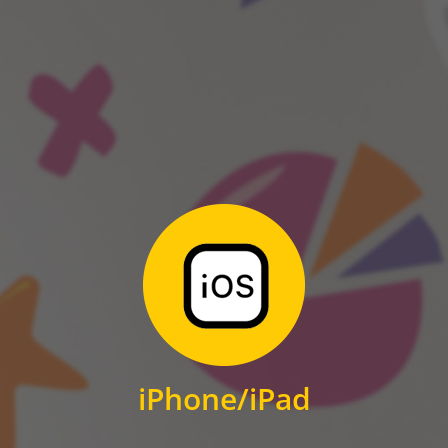
ANDROID
Zum Download
für iPhone und iPad
iPhone/iPad
IOS