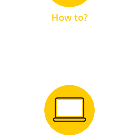
unsere FAQs
How to?
FAQS
Zum Download
für Windows