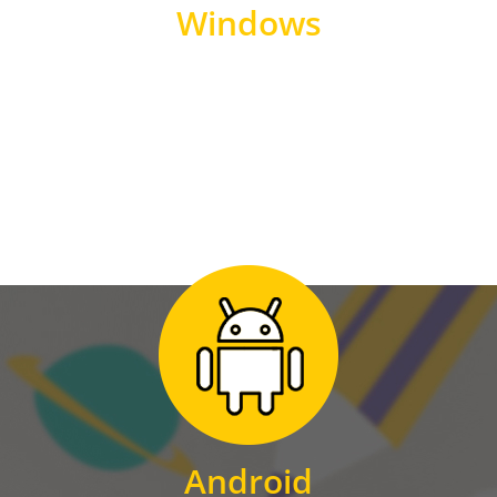
Windows
WINDOWS
Zum Download
für Android
Android