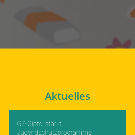
Aktuelles
G7-Gipfel stärkt
Jugendschutzprogramme