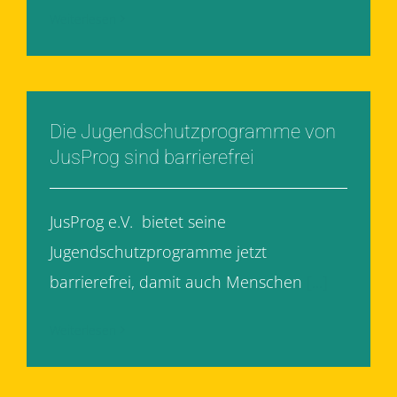
Weiterlesen
Die Jugendschutzprogramme von
JusProg sind barrierefrei
JusProg e.V. bietet seine
Jugendschutzprogramme jetzt
barrierefrei, damit auch Menschen
[...]
Weiterlesen