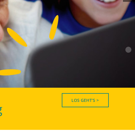
LOS GEHT’S >
g