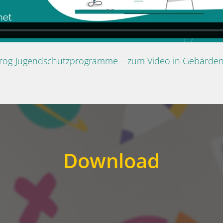
Prog-Jugendschutzprogramme – zum Video in Gebärde
Download