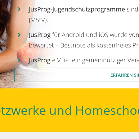
JusProg-Jugendschutzprogramme
sind
JMStV).
JusProg
für Android und iOS wurde vo
bewertet – Bestnote als kostenfreies P
JusProg
e.V. ist ein gemeinnütziger Ve
ERFAHREN SI
Netzwerke und Homescho