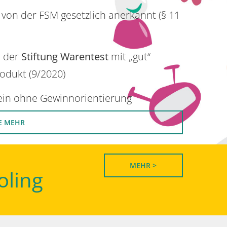
 von der FSM gesetzlich anerkannt (§ 11
n der
Stiftung Warentest
mit „gut“
rodukt (9/2020)
rein ohne Gewinnorientierung
E MEHR
MEHR >
oling