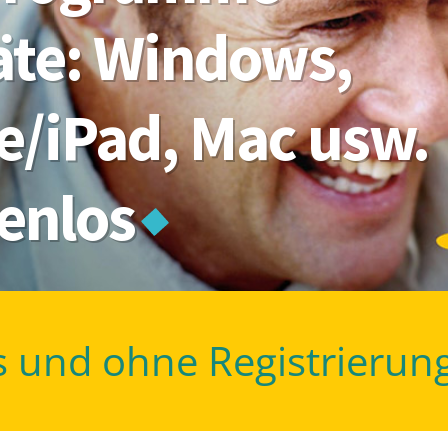
räte: Windows,
e/iPad, Mac usw.
tenlos
s und ohne Registrierun