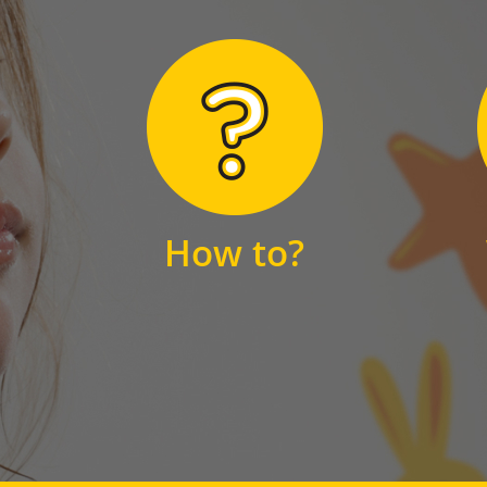
Hier finden Sie
unsere FAQs
How to?
FAQS