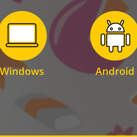
Zum Download
Zum Download
für Windows
für Android
Windows
Android
WINDOWS
ANDROID