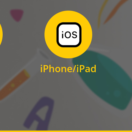
Zum Download
für iPhone und iPad
iPhone/iPad
IOS