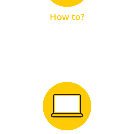
unsere FAQs
How to?
FAQS
Zum Download
für Windows