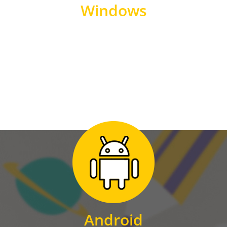
Windows
WINDOWS
Zum Download
für Android
Android