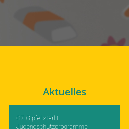
Aktuelles
G7-Gipfel stärkt
Jugendschutzprogramme