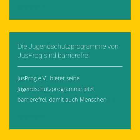
Weiterlesen
Die Jugendschutzprogramme von
JusProg sind barrierefrei
JusProg e.V. bietet seine
Jugendschutzprogramme jetzt
barrierefrei, damit auch Menschen
[...]
Weiterlesen