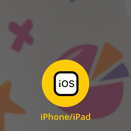
ANDROID
Zum Download
für iPhone und iPad
iPhone/iPad
IOS