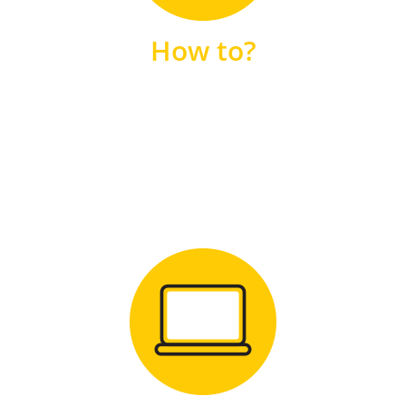
unsere FAQs
How to?
FAQS
Zum Download
für Windows