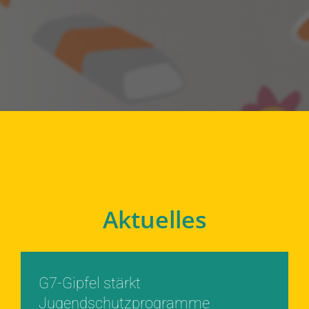
Aktuelles
G7-Gipfel stärkt
Jugendschutzprogramme