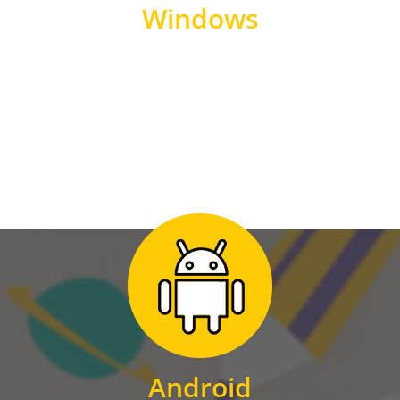
Windows
WINDOWS
Zum Download
für Android
Android