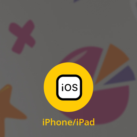
ANDROID
Zum Download
für iPhone und iPad
iPhone/iPad
IOS