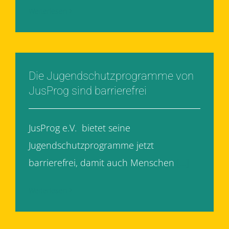
Weiterlesen
Die Jugendschutzprogramme von
JusProg sind barrierefrei
JusProg e.V. bietet seine
Jugendschutzprogramme jetzt
barrierefrei, damit auch Menschen
[...]
Weiterlesen