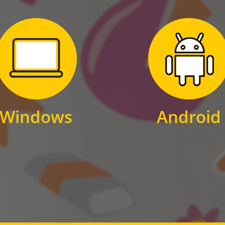
Zum Download
Zum Download
für Windows
für Android
Windows
Android
WINDOWS
ANDROID