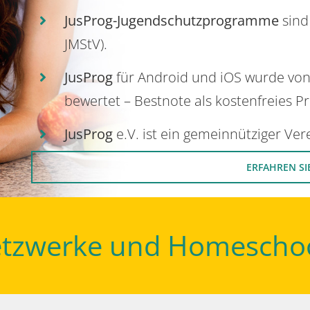
JusProg-Jugendschutzprogramme
sind
JMStV).
JusProg
für Android und iOS wurde vo
bewertet – Bestnote als kostenfreies P
JusProg
e.V. ist ein gemeinnütziger Ve
ERFAHREN SI
Netzwerke und Homescho