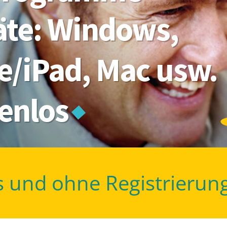
räte: Windows,
e/iPad, Mac usw.
tenlos
s und ohne Registrierun