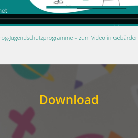
Prog-Jugendschutzprogramme – zum Video in Gebärde
Download