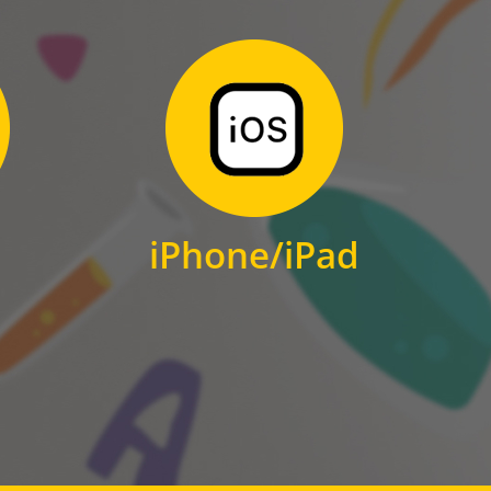
Zum Download
für iPhone und iPad
iPhone/iPad
IOS