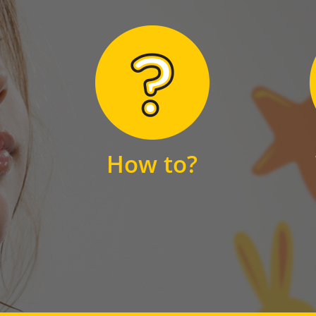
Hier finden Sie
unsere FAQs
How to?
FAQS