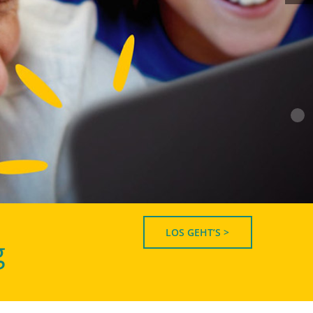
LOS GEHT’S >
g