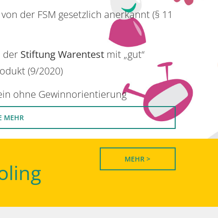
 von der FSM gesetzlich anerkannt (§ 11
n der
Stiftung Warentest
mit „gut“
rodukt (9/2020)
rein ohne Gewinnorientierung
E MEHR
MEHR >
oling