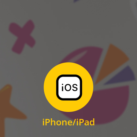
ANDROID
Zum Download
für iPhone und iPad
iPhone/iPad
IOS