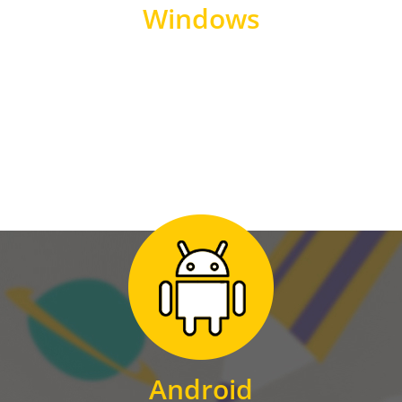
Windows
WINDOWS
Zum Download
für Android
Android