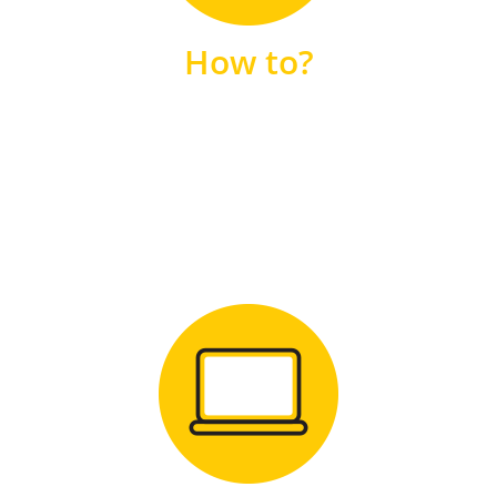
unsere FAQs
How to?
FAQS
Zum Download
für Windows