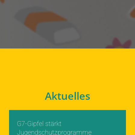
Aktuelles
G7-Gipfel stärkt
Jugendschutzprogramme