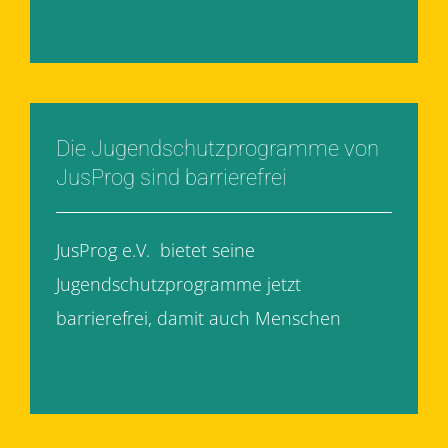
Weiterlesen
Die Jugendschutzprogramme von
JusProg sind barrierefrei
JusProg e.V. bietet seine
Jugendschutzprogramme jetzt
barrierefrei, damit auch Menschen
[...]
Weiterlesen