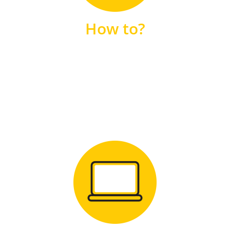
unsere FAQs
How to?
FAQS
Zum Download
für Windows