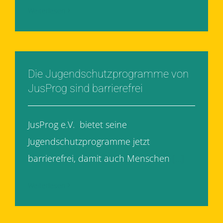
Weiterlesen
Die Jugendschutzprogramme von
JusProg sind barrierefrei
JusProg e.V. bietet seine
Jugendschutzprogramme jetzt
barrierefrei, damit auch Menschen
[...]
Weiterlesen