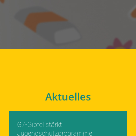
Aktuelles
G7-Gipfel stärkt
Jugendschutzprogramme