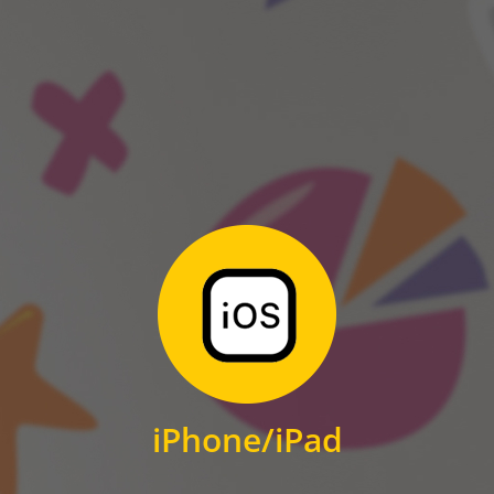
ANDROID
Zum Download
für iPhone und iPad
iPhone/iPad
IOS