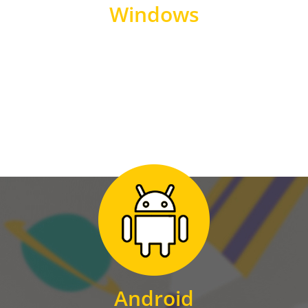
Windows
WINDOWS
Zum Download
für Android
Android