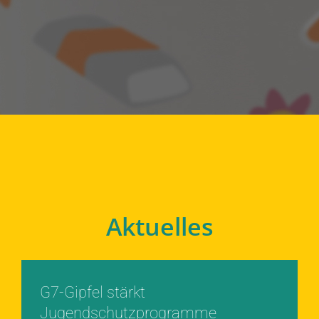
Aktuelles
G7-Gipfel stärkt
Jugendschutzprogramme