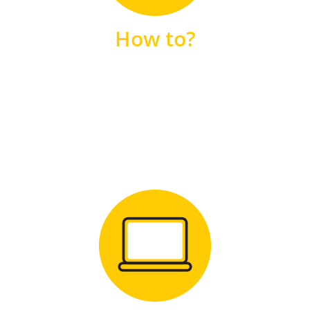
unsere FAQs
How to?
FAQS
Zum Download
für Windows