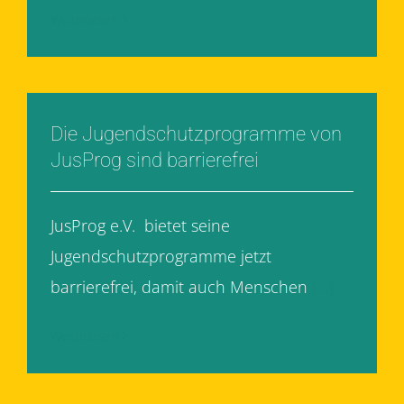
Weiterlesen
Die Jugendschutzprogramme von
JusProg sind barrierefrei
JusProg e.V. bietet seine
Jugendschutzprogramme jetzt
barrierefrei, damit auch Menschen
[...]
Weiterlesen