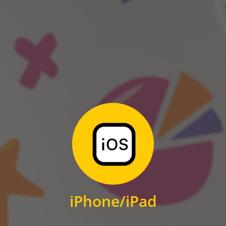
ANDROID
Zum Download
für iPhone und iPad
iPhone/iPad
IOS