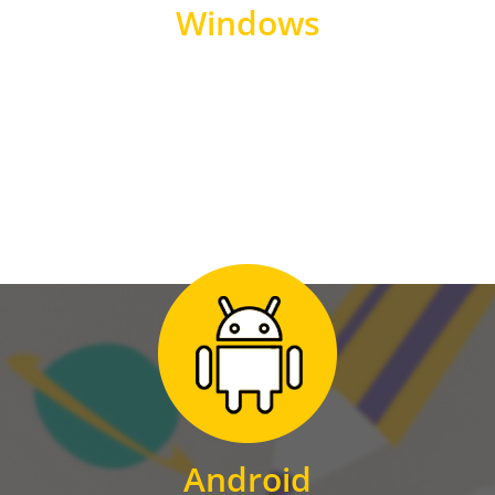
Windows
WINDOWS
Zum Download
für Android
Android