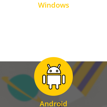
Windows
WINDOWS
Zum Download
für Android
Android