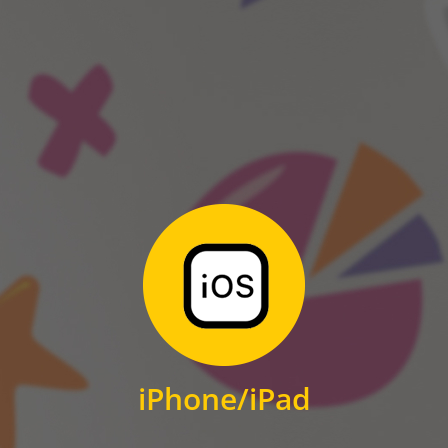
ANDROID
Zum Download
für iPhone und iPad
iPhone/iPad
IOS