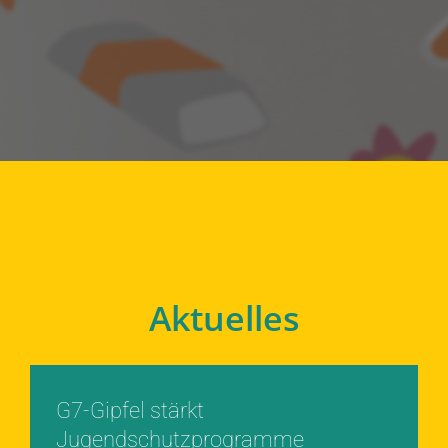
Aktuelles
G7-Gipfel stärkt
Jugendschutzprogramme