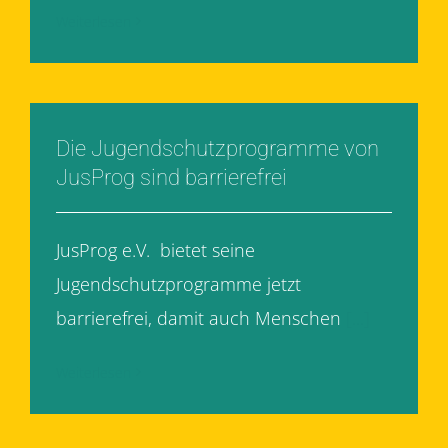
Weiterlesen
Die Jugendschutzprogramme von
JusProg sind barrierefrei
JusProg e.V. bietet seine
Jugendschutzprogramme jetzt
barrierefrei, damit auch Menschen
[...]
Weiterlesen