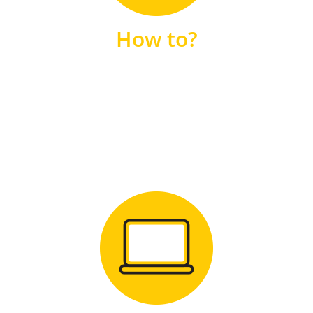
unsere FAQs
How to?
FAQS
Zum Download
für Windows