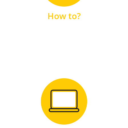
unsere FAQs
How to?
FAQS
Zum Download
für Windows