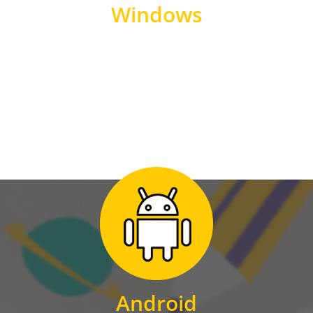
Windows
WINDOWS
Zum Download
für Android
Android