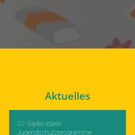
Aktuelles
G7-Gipfel stärkt
Jugendschutzprogramme