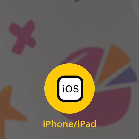
ANDROID
Zum Download
für iPhone und iPad
iPhone/iPad
IOS