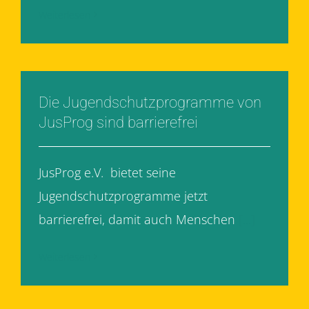
Weiterlesen
Die Jugendschutzprogramme von
JusProg sind barrierefrei
JusProg e.V. bietet seine
Jugendschutzprogramme jetzt
barrierefrei, damit auch Menschen
[...]
Weiterlesen