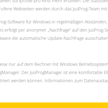
ellen Surfprofile pro Kind mehr erstellen. Die Statisti
gerufene Webseiten werden durch das JusProg-Team mit P
sProg-Software für Windows in regelmäßigen Abständen,
ies erfolgt per anonymer „Nachfrage“ auf den JusProg-
ftware die automatische Update-Nachfrage ausschalten
ise nur auf dem Rechner mit Windows Betriebssystem i
gManager. Der JusProgManager ist eine komfortable E
istriert werden können. Informationen zum Datenaust