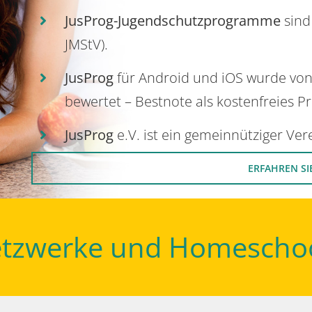
JusProg-Jugendschutzprogramme
sind
JMStV).
JusProg
für Android und iOS wurde vo
bewertet – Bestnote als kostenfreies P
JusProg
e.V. ist ein gemeinnütziger Ve
ERFAHREN SI
Netzwerke und Homescho