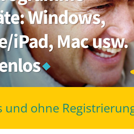
räte: Windows,
e/iPad, Mac usw.
tenlos
s und ohne Registrierun