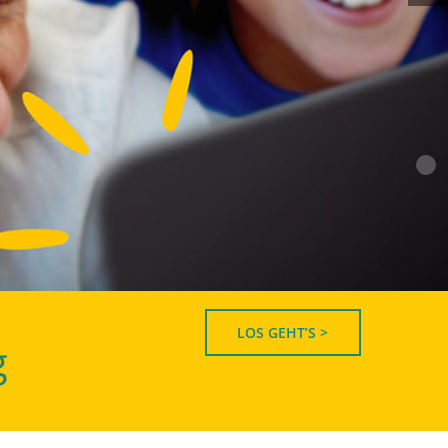
LOS GEHT’S >
g