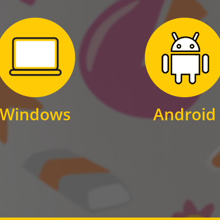
Zum Download
Zum Download
für Windows
für Android
Windows
Android
WINDOWS
ANDROID