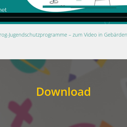
Prog-Jugendschutzprogramme – zum Video in Gebärde
Download