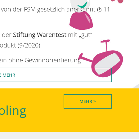
 von der FSM gesetzlich anerkannt (§ 11
n der
Stiftung Warentest
mit „gut“
rodukt (9/2020)
rein ohne Gewinnorientierung
E MEHR
MEHR >
oling