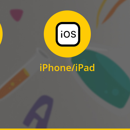
Zum Download
für iPhone und iPad
iPhone/iPad
IOS