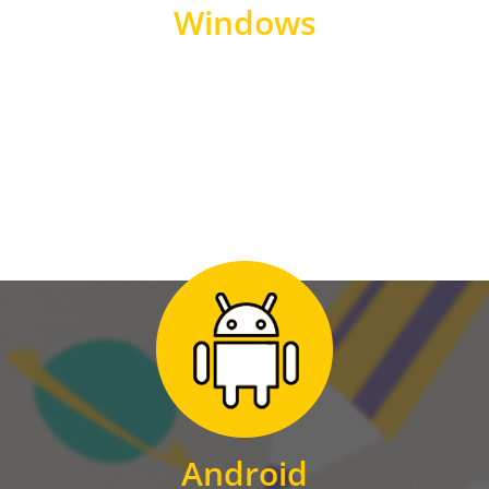
Windows
WINDOWS
Zum Download
für Android
Android