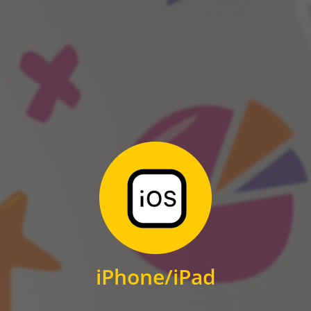
ANDROID
Zum Download
für iPhone und iPad
iPhone/iPad
IOS