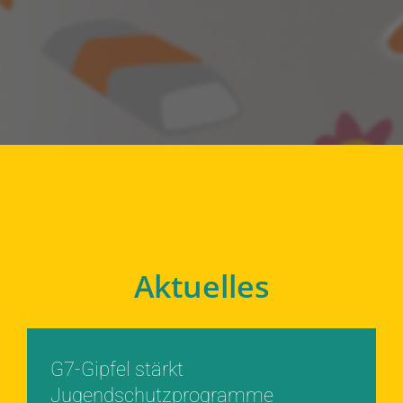
Aktuelles
G7-Gipfel stärkt
Jugendschutzprogramme