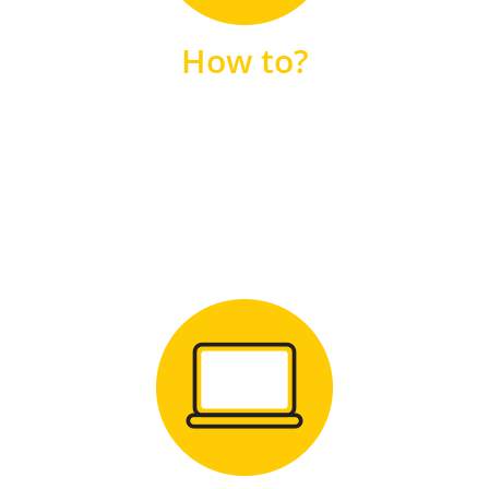
unsere FAQs
How to?
FAQS
Zum Download
für Windows