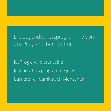
Weiterlesen
Die Jugendschutzprogramme von
JusProg sind barrierefrei
JusProg e.V. bietet seine
Jugendschutzprogramme jetzt
barrierefrei, damit auch Menschen
[...]
Weiterlesen